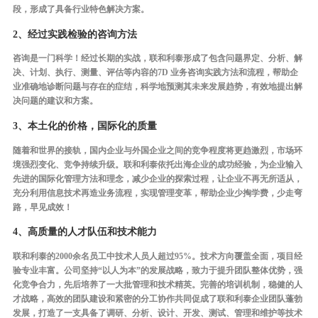
段，形成了具备行业特色解决方案。
2、经过实践检验的咨询方法
咨询是一门科学！经过长期的实战，联和利泰形成了包含问题界定、分析、解
决、计划、执行、测量、评估等内容的7D 业务咨询实践方法和流程，帮助企
业准确地诊断问题与存在的症结，科学地预测其未来发展趋势，有效地提出解
决问题的建议和方案。
3、本土化的价格，国际化的质量
随着和世界的接轨，国内企业与外国企业之间的竞争程度将更趋激烈，市场环
境强烈变化、竞争持续升级。联和利泰依托出海企业的成功经验，为企业输入
先进的国际化管理方法和理念，减少企业的探索过程，让企业不再无所适从，
充分利用信息技术再造业务流程，实现管理变革，帮助企业少掏学费，少走弯
路，早见成效！
4、高质量的人才队伍和技术能力
联和利泰的2000余名员工中技术人员人超过95%。技术方向覆盖全面，项目经
验专业丰富。公司坚持“以人为本”的发展战略，致力于提升团队整体优势，强
化竞争合力，先后培养了一大批管理和技术精英。完善的培训机制，稳健的人
才战略，高效的团队建设和紧密的分工协作共同促成了联和利泰企业团队蓬勃
发展，打造了一支具备了调研、分析、设计、开发、测试、管理和维护等技术